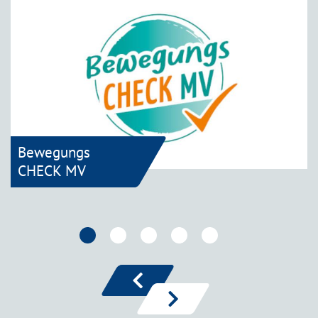
Bewegungs
CHECK MV
zurück
vor