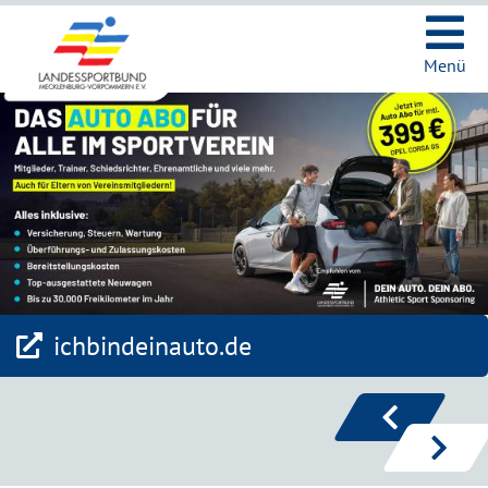
Ic
Menü
ichbindeinauto.de
zurück
vor