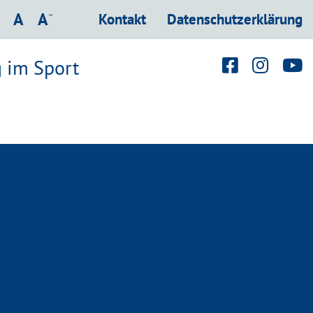
hrift vergrößern
Schrift verkleinern
-
Schrift normal
A
A
Kontakt
Datenschutzerklärung
 im Sport