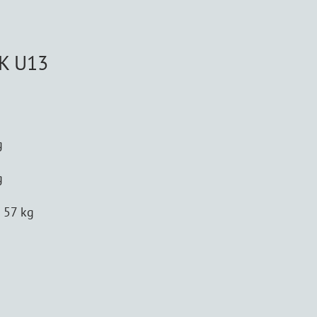
AK U13
g
g
s 57 kg