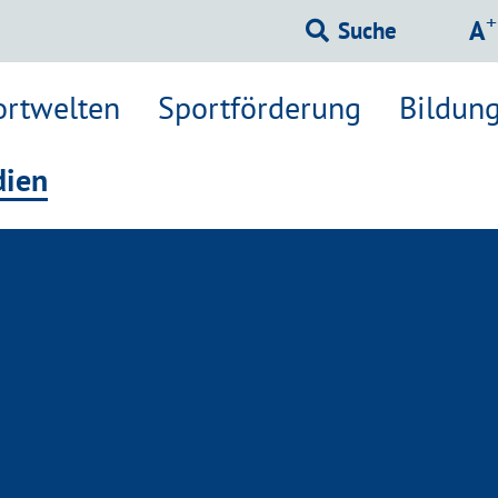
Sc
+
A
Suche
ortwelten
Sportförderung
Bildung
ien