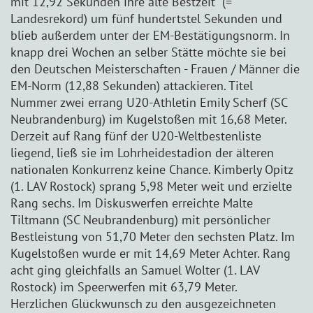
mit 12,92 Sekunden ihre alte Bestzeit (=
Landesrekord) um fünf hundertstel Sekunden und
blieb außerdem unter der EM-Bestätigungsnorm. In
knapp drei Wochen an selber Stätte möchte sie bei
den Deutschen Meisterschaften - Frauen / Männer die
EM-Norm (12,88 Sekunden) attackieren. Titel
Nummer zwei errang U20-Athletin Emily Scherf (SC
Neubrandenburg) im Kugelstoßen mit 16,68 Meter.
Derzeit auf Rang fünf der U20-Weltbestenliste
liegend, ließ sie im Lohrheidestadion der älteren
nationalen Konkurrenz keine Chance. Kimberly Opitz
(1. LAV Rostock) sprang 5,98 Meter weit und erzielte
Rang sechs. Im Diskuswerfen erreichte Malte
Tiltmann (SC Neubrandenburg) mit persönlicher
Bestleistung von 51,70 Meter den sechsten Platz. Im
Kugelstoßen wurde er mit 14,69 Meter Achter. Rang
acht ging gleichfalls an Samuel Wolter (1. LAV
Rostock) im Speerwerfen mit 63,79 Meter.
Herzlichen Glückwunsch zu den ausgezeichneten