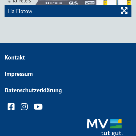
© KJ Peters
Bil
Lia Flotow
Kontakt
Impressum
Datenschutzerklärung