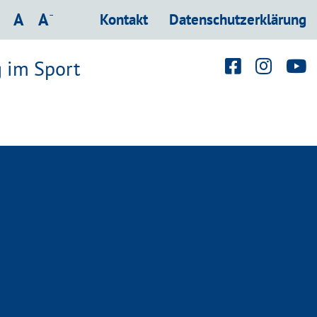
hrift vergrößern
Schrift verkleinern
-
Schrift normal
A
A
Kontakt
Datenschutzerklärung
 im Sport