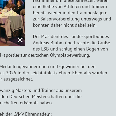
fast immer um diese Jahreszeit waren
eine Reihe von Athleten und Trainern
bereits wieder in den Trainingslagern
zur Saisonvorbereitung unterwegs und
konnten daher nicht dabei sein.
Der Präsident des Landessportbundes
Andreas Bluhm überbrachte die Grüße
des LSB und schlug einen Bogen von
 -sportler zur deutschen Olympiabewerbung.
4 Medaillengewinnerinnen und -gewinner bei den
es 2025 in der Leichtathletik ehren. Ebenfalls wurden
er ausgezeichnet.
zwanzig Masters und Trainer aus unserem
 den Deutschen Meisterschaften über die
rschaften erkämpft haben.
lieh der LVMV Ehrennadeln: