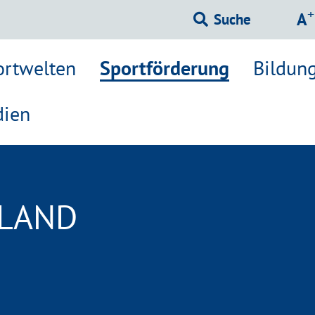
Sc
+
A
Suche
ortwelten
Sportförderung
Bildun
ien
LAND