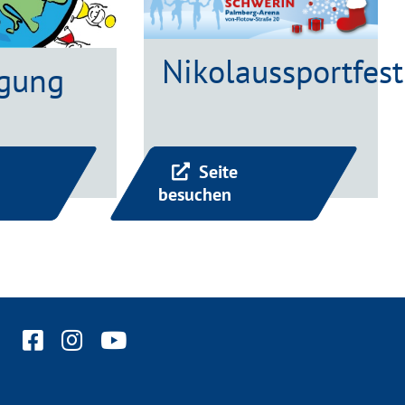
Nikolaussportfest
gung
Seite
besuchen