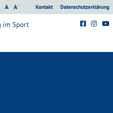
hrift vergrößern
Schrift verkleinern
-
Schrift normal
A
A
Kontakt
Datenschutzerklärung
g im Sport