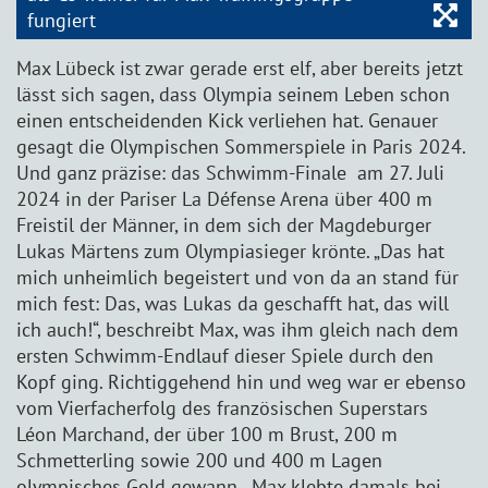
Bil
fungiert
Max Lübeck ist zwar gerade erst elf, aber bereits jetzt
lässt sich sagen, dass Olympia seinem Leben schon
einen entscheidenden Kick verliehen hat. Genauer
gesagt die Olympischen Sommerspiele in Paris 2024.
Und ganz präzise: das Schwimm-Finale am 27. Juli
2024 in der Pariser La Défense Arena über 400 m
Freistil der Männer, in dem sich der Magdeburger
Lukas Märtens zum Olympiasieger krönte. „Das hat
mich unheimlich begeistert und von da an stand für
mich fest: Das, was Lukas da geschafft hat, das will
ich auch!“, beschreibt Max, was ihm gleich nach dem
ersten Schwimm-Endlauf dieser Spiele durch den
Kopf ging. Richtiggehend hin und weg war er ebenso
vom Vierfacherfolg des französischen Superstars
Léon Marchand, der über 100 m Brust, 200 m
Schmetterling sowie 200 und 400 m Lagen
olympisches Gold gewann. „Max klebte damals bei