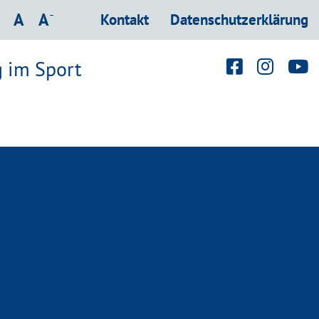
hrift vergrößern
Schrift verkleinern
-
Schrift normal
A
A
Kontakt
Datenschutzerklärung
g im Sport